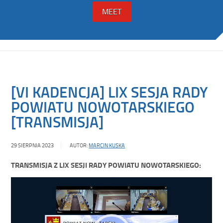
MEET
[VI KADENCJA] LIX SESJA RADY
POWIATU NOWOTARSKIEGO
[TRANSMISJA]
29 SIERPNIA 2023
AUTOR:
MARCIN KUSKA
TRANSMISJA Z LIX SESJI RADY POWIATU NOWOTARSKIEGO:
Odtwarzacz
video