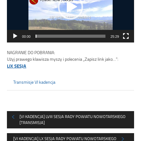
00:00
25:29
NAGRANIE DO POBRANIA:
Użyj prawego klawisza myszy i polecenia „Zapisz link jako…”:
LIX SESJA
Transmisje VI kadencja
[VI KADENCJA] LVIII SESJA RADY POWIATU NOWOTARSKIEGO
[TRANSMISJA]
[VI KADENCJA] LX SESJA RADY POWIATU NOWOTARSKIEGO