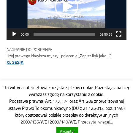
00:00
02:50:35
NAGRANIE DO POBRANIA:
Użyj prawego klawisza myszy i polecenia „Zapisz link jako…”:
XL SESJA
Ta witryna internetowa korzysta z plików cookie. Pozostając na niej
wyrażasz zgodę na korzystanie z cookie.
Strona została opracowana w ramach
Podstawa prawna: Art. 173, 174 oraz Art. 209 znowelizowanej
projektu
ustawy Prawo Telekomunikacyjne (DU z 21.12.2012, poz. 1445),
Polska Akademia Dostępności
który dostosował polskie przepisy do dyrektyw unijnych
realizowanego przez
Fundację Widzialni
2009/136/WE i 2009/140/WE.
Przeczytaj więcej...
i
Ministerstwo Administracji i
Cyfryzacji
Akceptuj