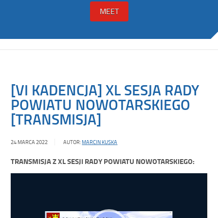
MEET
[VI KADENCJA] XL SESJA RADY
POWIATU NOWOTARSKIEGO
[TRANSMISJA]
24 MARCA 2022
AUTOR:
MARCIN KUSKA
TRANSMISJA Z XL SESJI RADY POWIATU NOWOTARSKIEGO:
Odtwarzacz
video